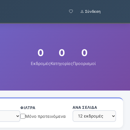
α
Σύνδεση
0
0
0
Εκδρομές
Κατηγορίες
Προορισμοί
ΑΝΆ ΣΕΛΊΔΑ
ΦΊΛΤΡΑ
Μόνο προτεινόμενα